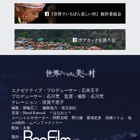
エクゼクティブ・プロデューサー：広井王子
プロデューサー：石川梵
監督・撮影：石川梵
ナレーション：倍賞千恵子
編集：簑輪広二
編集協力：道正由紀
音楽：Binod Katuwal ＊はなおと＊
スペシャルサポーター：関野吉晴 野口健 栗城史多 高橋ツトム 他
web制作：ムーンファクトリー
配給：太秦
製作：