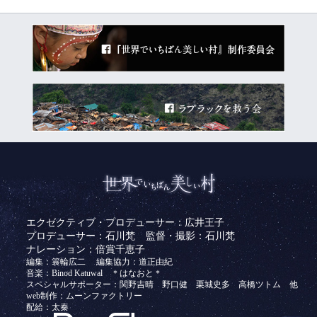
エクゼクティブ・プロデューサー：広井王子
プロデューサー：石川梵
監督・撮影：石川梵
ナレーション：倍賞千恵子
編集：簑輪広二
編集協力：道正由紀
音楽：Binod Katuwal ＊はなおと＊
スペシャルサポーター：関野吉晴 野口健 栗城史多 高橋ツトム 他
web制作：ムーンファクトリー
配給：太秦