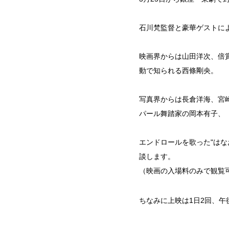
石川梵監督と豪華ゲストに
映画界からは山田洋次、倍
動で知られる西條剛央。
写真界からは長倉洋海、宮
パール舞踏家の岡本有子、
エンドロールを歌った"は
談します。
（映画の入場料のみで観覧
ちなみに上映は1日2回、午