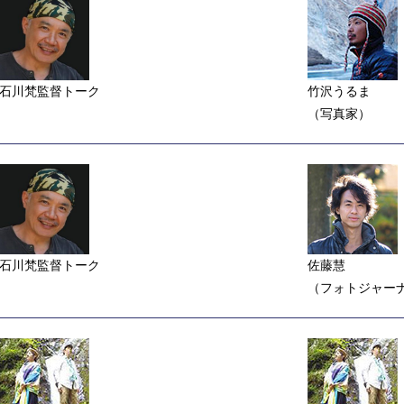
石川梵監督トーク
竹沢うるま
（写真家）
石川梵監督トーク
佐藤慧
（フォトジャー