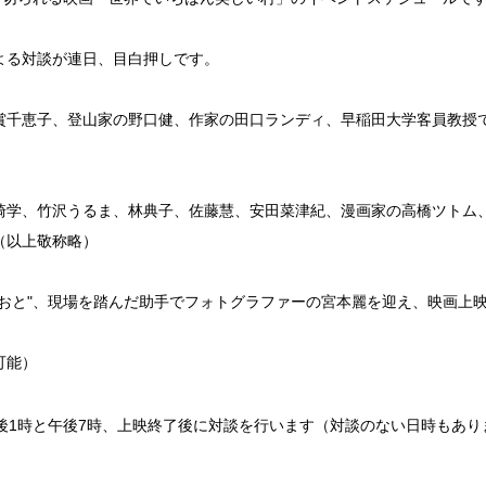
よる対談が連日、目白押しです。
賞千恵子、登山家の野口健、作家の田口ランディ、早稲田大学客員教授
崎学、竹沢うるま、林典子、佐藤慧、安田菜津紀、漫画家の高橋ツトム
（以上敬称略）
なおと"、現場を踏んだ助手でフォトグラファーの宮本麗を迎え、映画上
可能）
後1時と午後7時、上映終了後に対談を行います（対談のない日時もあり