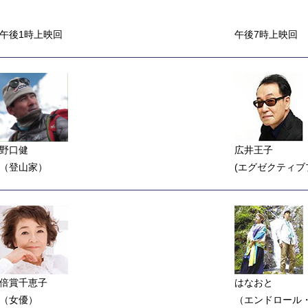
午後1時上映回
午後7時上映回
野口健
広井王子
（登山家）
(エグゼクティ
倍賞千恵子
はなおと
（女優）
（エンドロール