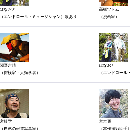
はなおと
髙橋ツトム
（エンドロール・ミュージシャン）歌あり
（漫画家）
関野吉晴
はなおと
（探検家・人類学者）
（エンドロール
宮崎学
宮本麗
（自然の報道写真家）
（本作撮影助手