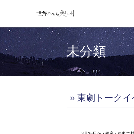
未分類
» 東劇トーク
3月25日から銀座・東劇