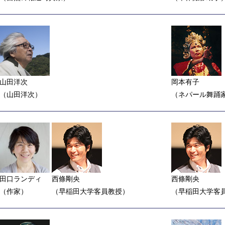
山田洋次
岡本有子
（山田洋次）
（ネパール舞踊
田口ランディ
西條剛央
西條剛央
（作家）
（早稲田大学客員教授）
（早稲田大学客