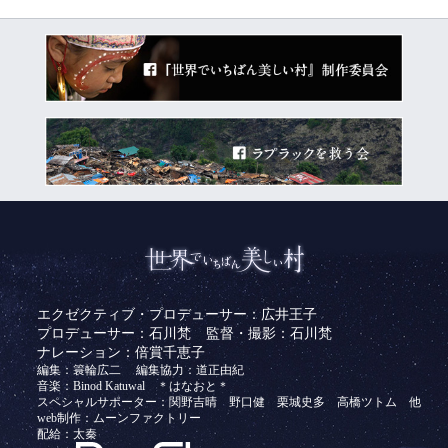
エクゼクティブ・プロデューサー：広井王子
プロデューサー：石川梵
監督・撮影：石川梵
ナレーション：倍賞千恵子
編集：簑輪広二
編集協力：道正由紀
音楽：Binod Katuwal ＊はなおと＊
スペシャルサポーター：関野吉晴 野口健 栗城史多 高橋ツトム 他
web制作：ムーンファクトリー
配給：太秦