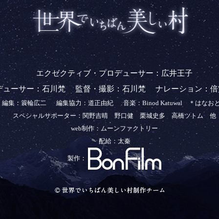
エクゼクティブ・プロデューサー：広井王子
デューサー：石川梵
監督・撮影：石川梵
ナレーション：倍
編集：簑輪広二
編集協力：道正由紀
音楽：Binod Katuwal ＊はなお
スペシャルサポーター：関野吉晴 野口健 栗城史多 高橋ツトム 他
web制作：ムーンファクトリー
配給：太秦
製作：