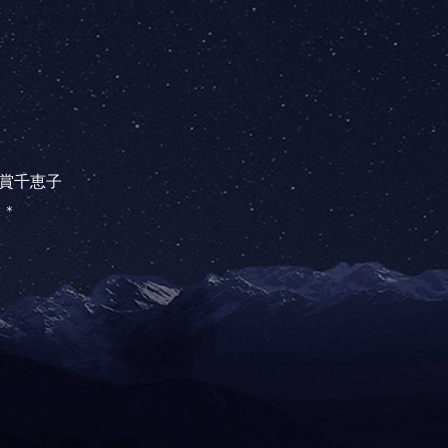
賞千恵子
と＊