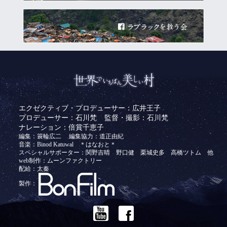
エクゼクティブ・プロデューサー：広井王子
プロデューサー：石川梵
監督・撮影：石川梵
ナレーション：倍賞千恵子
編集：簑輪広二
編集協力：道正由紀
音楽：Binod Katuwal ＊はなおと＊
スペシャルサポーター：関野吉晴 野口健 栗城史多 高橋ツトム 他
web制作：ムーンファクトリー
配給：太秦
製作：