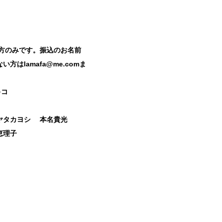
の方のみです。振込のお名前
lamafa@me.comま
アキコ
ヤタカヨシ 本名貴光
間恵理子