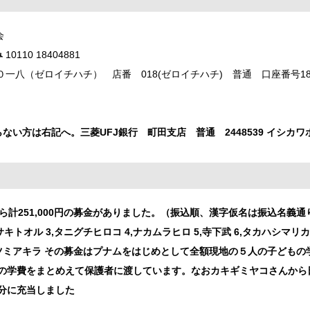
会
み
10110 18404881
一八（ゼロイチハチ） 店番 018(ゼロイチハチ) 普通 口座番号184
ない方は右記へ。三菱UFJ銀行 町田支店 普通 2448539 イシカ
から計251,000円の募金がありました。（振込順、漢字仮名は振込名義通
サキトオル 3,タニグチヒロコ 4,ナカムラヒロ 5,寺下武 6,タカハシマリカ
0,アツミアキラ その募金はプナムをはじめとして全額現地の５人の子ども
間の学費をまとめえて保護者に渡しています。なおカキギミヤコさんから
度分に充当しました