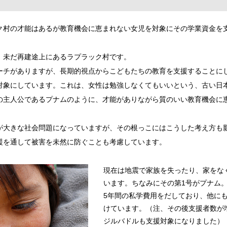
ク村の才能はあるが教育機会に恵まれない女児を対象にその学業資金を
、未だ再建途上にあるラプラック村です。
ーチがありますが、長期的視点からこどもたちの教育を支援することに
対象にしています。これは、女性は勉強しなくてもいいという、古い日
の主人公であるプナムのように、才能がありながら質のいい教育機会に
が大きな社会問題になっていますが、その根っこにはこうした考え方も
援を通して被害を未然に防ぐことも考慮しています。
現在は地震で家族を失ったり、家をな
います。ちなみにその第1号がプナム
5年間の私学費用をだしており、他に
けています。（注、その後支援者数が
ジルバドルも支援対象になりました）