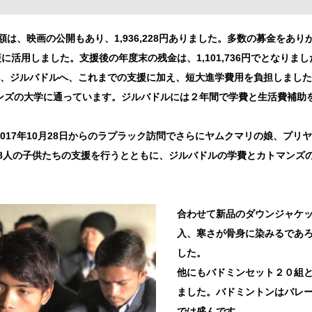
額は、映画の公開もあり、1,936,228円ありました。多数の募金をあ
支援に活用しました。支援後の年度末の残金は、1,101,736円でとなりまし
男、ジルバドルへ、これまでの支援に加え、短大進学費用を負担しました
ンズの大学に通っています。ジルバドルには２年間で学費と生活費補助
017年10月28日からのラプラック訪問でさらにヤムクマリの娘、プリ
計8人の子供たちの支援を行うとともに、ジルバドルの学費とカトマンズ
合わせて新品のダウンジャケ
入、寒さが骨身に染みるであ
した。
他にもバドミンセット２０組
ました。バドミントンはバレ
では盛んです。