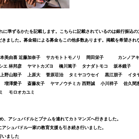
、それに準ずるかたを記載します。こちらに記載されているのは銀行振込
きました。募金箱による募金もこの他多数あります。掲載を希望されない方は
 島本美由喜 近藤加奈子 サカモトトモノリ 岡田栄子 カンノ
シエ 林邦彦 ヤマトカズヨ 橋川篤子 タナダトモコ 坂本鏡子
 上野山順子 上原大 菅原荘治 タミヤコウセイ 黒江朋子 イタ
ラ 増澤愛子 斎藤友子 ヤマノウチミカ 西野誠 小川祥子 佐久
クミ モロオカユミ
のため、アシュバドルとプナムを連れてカトマンズへ行きました。
にアシュバドル一家の教育支援も引き続き行いました。
行いました