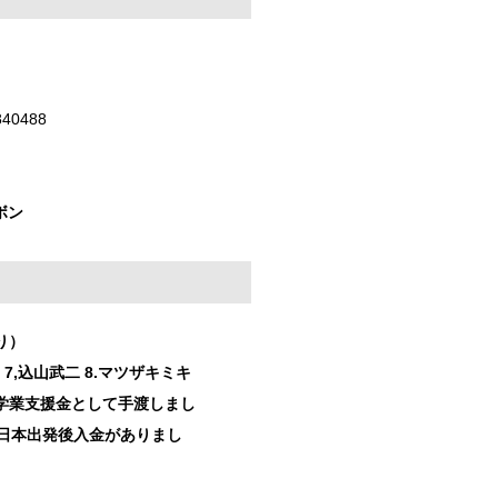
0488
ワボン
り）
 7,込山武二 8.マツザキミキ
の学業支援金として手渡しまし
日本出発後入金がありまし