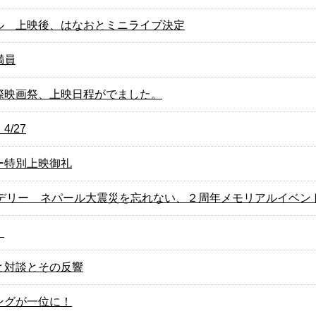
ル 上映後、はなおとミニライブ決定
満員
際映画祭、上映日程がでました。
/27
ー特別上映御礼
ピカデリー ネパール大震災を忘れない、２周年メモリアルイベン
！
と対談とその反響
ングが一位に！