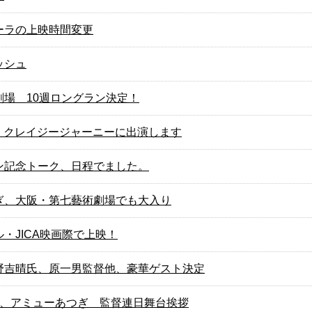
ーラの上映時間変更
ッシュ
劇場 10週ロングラン決定！
BS クレイジージャーニーに出演します
ン記念トーク、日程でました。
ぎ、大阪・第七藝術劇場でも大入り
・JICA映画際で上映！
野吉晴氏、原一男監督他、豪華ゲスト決定
り、アミューあつぎ 監督連日舞台挨拶