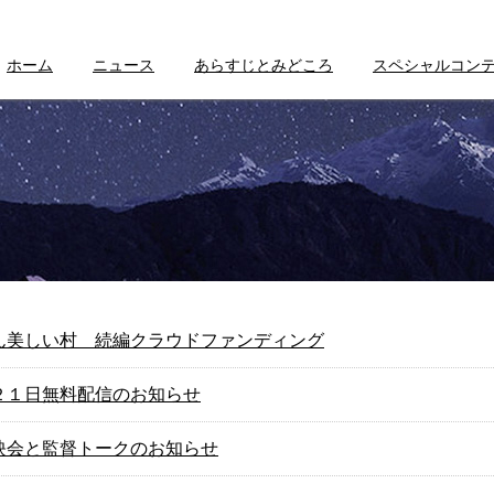
ホーム
ニュース
あらすじとみどころ
スペシャルコン
ん美しい村 続編クラウドファンディング
２１日無料配信のお知らせ
映会と監督トークのお知らせ