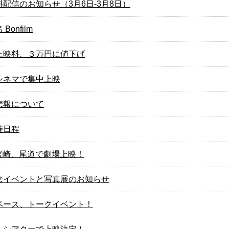
配信のお知らせ（3月6日-3月8日）
onfilm
上映料、３万円に値下げ
シネマで集中上映
悲報について
催日程
、宮崎、尾道で劇場上映！
念イベントと写真展のお知らせ
ペース、トークイベント！