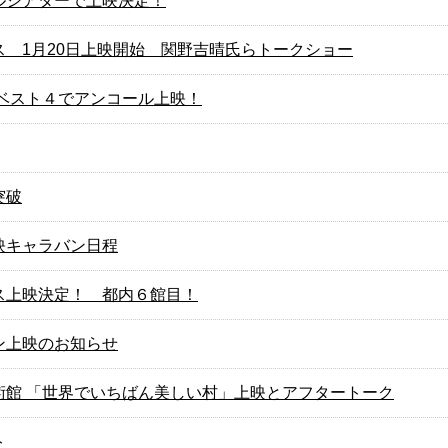
ルシアターで上映決定！
ス 1月20日上映開始 関野吉晴氏らトークショー
年ベスト４でアンコール上映！
突破
映キャラバン日程
ス上映決定！ 都内６館目！
ン上映のお知らせ
術館 「世界でいちばん美しい村」上映とアフタートーク
ト